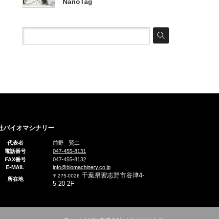
NanoTag
社バイオマシナリー
代表者
前野 賢二
電話番号
047-455-8131
FAX番号
047-455-8132
E-MAIL
info@biomachinery.co.jp
千葉県習志野市谷津4-
〒275-0026
所在地
5-20 2F