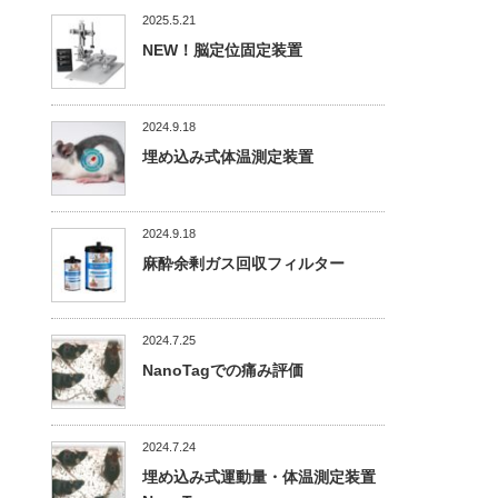
2025.5.21
NEW！脳定位固定装置
2024.9.18
埋め込み式体温測定装置
2024.9.18
麻酔余剰ガス回収フィルター
2024.7.25
NanoTagでの痛み評価
2024.7.24
埋め込み式運動量・体温測定装置