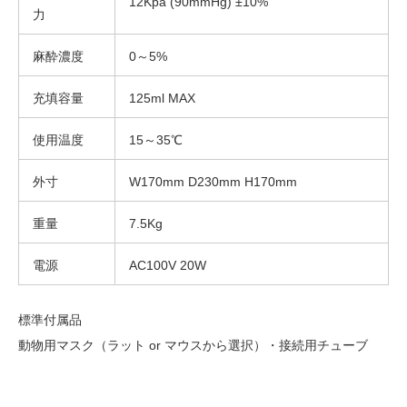
12Kpa (90mmHg) ±10%
力
麻酔濃度
0～5%
充填容量
125ml MAX
使用温度
15～35℃
外寸
W170mm D230mm H170mm
重量
7.5Kg
電源
AC100V 20W
標準付属品
動物用マスク（ラット or マウスから選択）・接続用チューブ